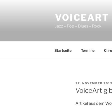
Zum
Inhalt
VOICEART
springen
Jazz – Pop – Blues – Rock
Startseite
Termine
Chro
VERÖFFENTLICHT
27. NOVEMBER 201
AM
VoiceArt gi
Artikel aus dem W