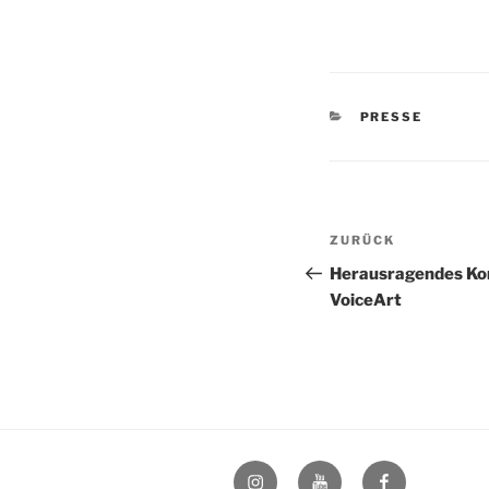
KATEGORIEN
PRESSE
Beitragsnav
Vorheriger
ZURÜCK
Beitrag
Herausragendes Kon
VoiceArt
Instagram
YouTube
Facebook