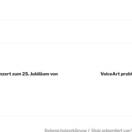
igation
zert zum 25. Jubiläum von
VoiceArt prob
Datenschutzerklärung
Stolz präsentiert vo