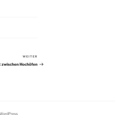
WEITER
Nächster
Beitrag
t zwischen Hochöfen
n WordPress